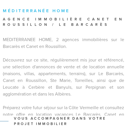
SURFACE
MÉDITERRANÉE HOME
Pièces
AGENCE IMMOBILIÈRE
CANET EN
PIÈCES
ROUSSILLON / LE BARCARÈS
RÉFÉRENCE
MEDITERRANEE HOME, 2 agences immobilières sur le
Barcarès et Canet en Roussillon.
CRITÈRES SUPPLÉMENTAIRES
Découvrez sur ce site, régulièrement mis jour et référencé,
Piscine
Parking
une sélection d'annonces de vente et de location annuelle
Terrasse
(maisons, villas, appartements, terrains), sur Le Barcarès,
Canet en Roussillon, Ste Marie, Torreilles, ainsi que de
RECHERCHER
Leucate à Cerbère et Banyuls, sur Perpignan et son
agglomération et dans les Albères.
Préparez votre futur séjour sur la Côte Vermeille et consultez
notre offre en location vacances Le Barcarès, Canet en
VOUS ACCOMPAGNER DANS VOTRE
Roussillon, Ste Marie, Torreilles.
PROJET IMMOBILIER