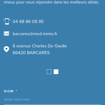
mieux pour vous répondre dans les meilleurs délais.
04 68 86 08 95
barcares@med-immo.fr
6 avenue Charles De Gaulle
66420
BARCARES
NOM *
TRAD_MELTEM_VOSCOORDO