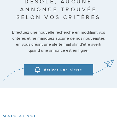
DÉSOLÉ, AUCUNE
SURFACE
ANNONCE TROUVÉE
Pièces
SELON VOS CRITÈRES
PIÈCES
Effectuez une nouvelle recherche en modifiant vos
RÉFÉRENCE
critères et ne manquez aucune de nos nouveautés
en vous créant une alerte mail afin d'être averti
CRITÈRES SUPPLÉMENTAIRES
quand une annonce est en ligne.
Piscine
Parking
Terrasse
Activer une alerte
RECHERCHER
MAIS AUSSI