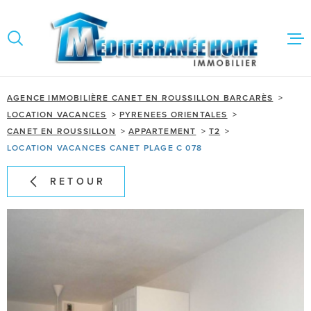
Aller
Aller
Aller
Aller
à
à
au
au
:
la
menu
contenu
VOTRE
recherche
principal
RECHERCHE
VENTES
AGENCE IMMOBILIÈRE CANET EN ROUSSILLON BARCARÈS
LOCATION VACANCES
PYRENEES ORIENTALES
LOCATIONS V
TYPE
CANET EN ROUSSILLON
APPARTEMENT
T2
D'OFFRE
OFFRES LOCATIONS
VACANCES
LOCATIONS
LOCATION VACANCES CANET PLAGE C 078
TYPE
ESTIMATION
DE
RETOUR
TYPE DE BIEN
BIEN
INFOS RÉGIO
VILLE
NOS AGENCE
CONTACT
Budget
BUDGET
Surface