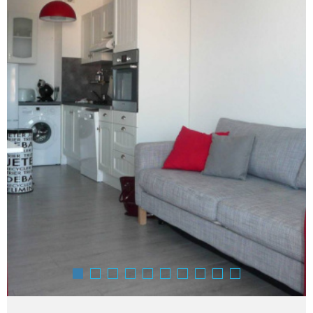
SURFACE
Pièces
PIÈCES
RÉFÉRENCE
CRITÈRES SUPPLÉMENTAIRES
Piscine
Parking
Terrasse
RECHERCHER