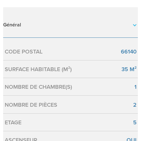
Général
Caractérisque
Valeurs
CODE POSTAL
66140
SURFACE HABITABLE (M²)
35 M²
NOMBRE DE CHAMBRE(S)
1
NOMBRE DE PIÈCES
2
ETAGE
5
ASCENSEUR
OUI