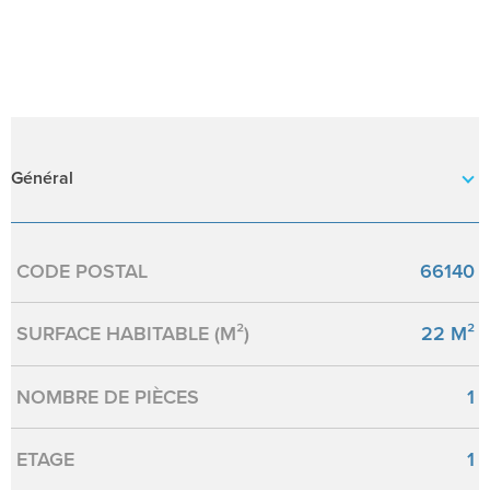
Général
Caractérisque
Valeurs
CODE POSTAL
66140
SURFACE HABITABLE (M²)
22 M²
NOMBRE DE PIÈCES
1
ETAGE
1