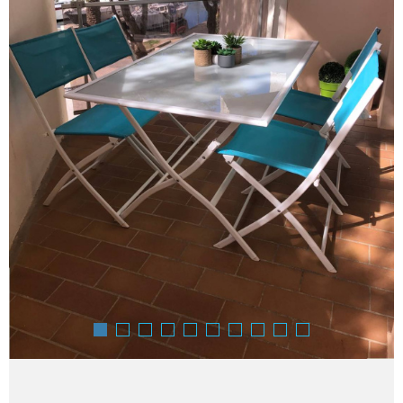
SURFACE
Pièces
PIÈCES
RÉFÉRENCE
CRITÈRES SUPPLÉMENTAIRES
Piscine
Parking
Terrasse
RECHERCHER