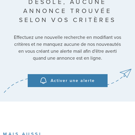
DÉSOLÉ, AUCUNE
SURFACE
ANNONCE TROUVÉE
Pièces
SELON VOS CRITÈRES
PIÈCES
Effectuez une nouvelle recherche en modifiant vos
RÉFÉRENCE
critères et ne manquez aucune de nos nouveautés
en vous créant une alerte mail afin d'être averti
CRITÈRES SUPPLÉMENTAIRES
quand une annonce est en ligne.
Piscine
Parking
Terrasse
Activer une alerte
RECHERCHER
MAIS AUSSI