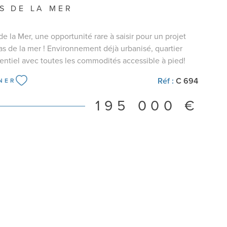
S DE LA MER
de la Mer, une opportunité rare à saisir pour un projet
s de la mer ! Environnement déjà urbanisé, quartier
entiel avec toutes les commodités accessible à pied!
xposé Est/Ouest , viabilisé (eau, électricité, forage ) Que
Réf :
C 694
NER
 bâtir votre résidence principale, une maison de
aliser un investissement patrimonial, c'est une
195 000 €
te! Pour tous les renseignements je reste à votre
Bianca RAIA 06 50 29 95 93