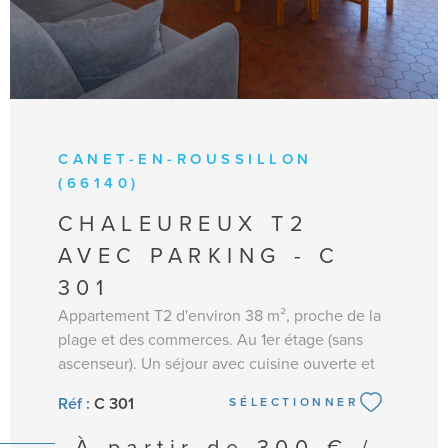
CANET-EN-ROUSSILLON
(66140)
CHALEUREUX T2
AVEC PARKING - C
301
Appartement T2 d'environ 38 m², proche de la
plage et des commerces. Au 1er étage (sans
ascenseur). Un séjour avec cuisine ouverte et
équipée : frigo/congélateur, gazinière, micro-
Réf :
C 301
SÉLECTIONNER
ondes, grille pain, nécessaire de vaisselle. Coin
séjour avec canapé convertible (couchage 2