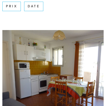
SURFACE
PRIX
DATE
Pièces
PIÈCES
RÉFÉRENCE
CRITÈRES SUPPLÉMENTAIRES
Piscine
Parking
Terrasse
RECHERCHER
VOIR LE BIEN