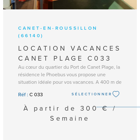
CANET-EN-ROUSSILLON
(66140)
LOCATION VACANCES
CANET PLAGE C033
Au cœur du quartier du Port de Canet Plage, la
résidence le Phoebus vous propose une
situation idéale pour vos vacances. A 400 m de
la plage et à proximité des commerces, vous
Réf :
C 033
SÉLECTIONNER
profiterez de l'activité estivale sans effort.
Parking privé. Appartement au 5ème étage
À partir de
300 € /
d'une résidence sécurisée avec ascenseur. Ce
Semaine
joli studio de 20m² dispose d'une entrée avec
2 lits superposés, une salle d'eau avec wc, un
séjour avec lit en 140 (couchages 2 personnes)