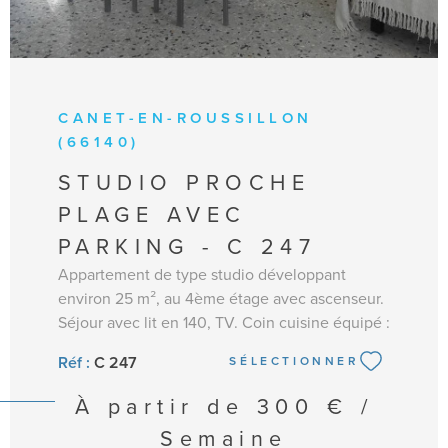
CANET-EN-ROUSSILLON
(66140)
STUDIO PROCHE
PLAGE AVEC
PARKING - C 247
Appartement de type studio développant
environ 25 m², au 4ème étage avec ascenseur.
Séjour avec lit en 140, TV. Coin cuisine équipé :
frigo/congélateur, micro-ondes, plaques de
Réf :
C 247
SÉLECTIONNER
cuisson, lave-linge, cafetière, nécessaire de
vaisselle. Une loggia avec table et chaises.
À partir de
300 € /
Salle d’eau avec douche et WC. Jolie vue sur la
Semaine
mer. Place de parking privée. Equipé pour 2