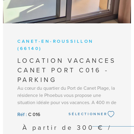
CANET-EN-ROUSSILLON
(66140)
LOCATION VACANCES
CANET PORT C016 -
PARKING
Au cœur du quartier du Port de Canet Plage, la
résidence le Phoebus vous propose une
situation idéale pour vos vacances. A 400 m de
la plage et à proximité des commerces, vous
Réf :
C 016
SÉLECTIONNER
profiterez de l'activité estivale sans effort.
Parking privé. Appartement au 1er étage d'une
À partir de
300 € /
Résidence sécurisée avec ascenseur. Ce joli