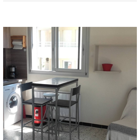
et TV. Accès à la terrasse. Coin cuisine équipé :
plaques de cuisson, lave-linge, frigo top, micro-
onde, cafetière, nécessaire de vaisselle.
Spacieuse terrasse exposée Ouest équipée
pour les repas. Location pour 4 personnes.
Parking privé. Linge de maison et draps non
fournis. Ménage de fin de séjour non inclus,
prestation en supplément). AVANTJUIN =300
€/semaine - JUIN = 300 € /semaine JUILLET
DU 25/06 AU 11/07 = 300 €/semaine / DU 11/07
AU 25/07 = 390 € /semaine TRES HAUTE
SAISON DU 25/07 AU 15/08 = 450 €/semaine
DU 15/08 AU 22/08 = 390 €/semaine / DU
VOIR LE BIEN
22/08 AU 29/08 =300 €/semaine SEPTEMBRE
= 300 € /semaine / A PARTIR DU MOIS
OCTOBRE = 300 €/semaine.