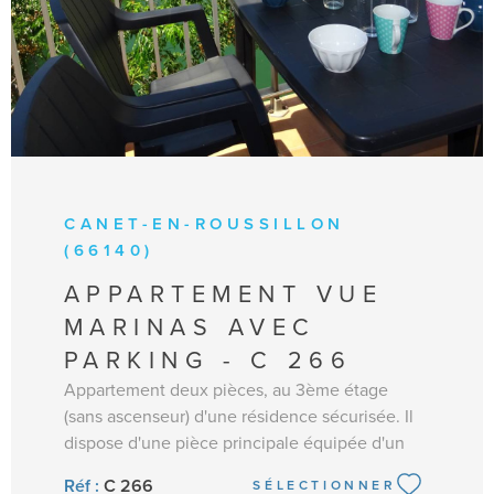
CANET-EN-ROUSSILLON
(66140)
APPARTEMENT VUE
MARINAS AVEC
PARKING - C 266
Appartement deux pièces, au 3ème étage
(sans ascenseur) d'une résidence sécurisée. Il
dispose d'une pièce principale équipée d'un
clic clac et TV, donnant sur la terrasse exposée
Réf :
C 266
SÉLECTIONNER