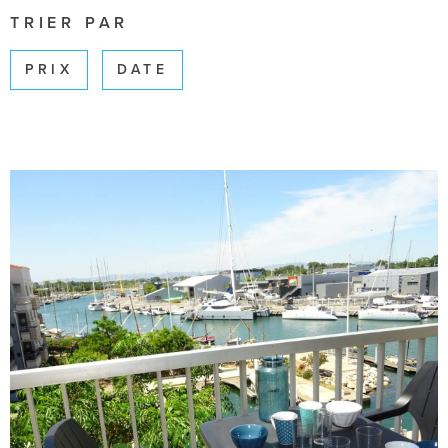
SURFACE
TRIER PAR
Pièces
PRIX
DATE
PIÈCES
RÉFÉRENCE
CRITÈRES SUPPLÉMENTAIRES
Piscine
Parking
Terrasse
RECHERCHER
VOIR LE BIEN