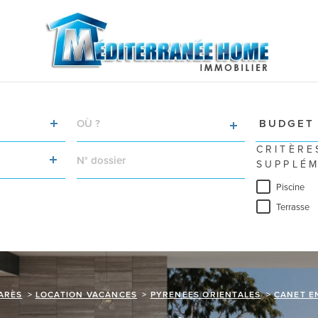
VILLE
Budget
BUDGET
RÉFÉRENCE
CRITÈRE
SUPPLÉM
Piscine
Terrasse
ARÈS
LOCATION VACANCES
PYRENEES ORIENTALES
CANET E