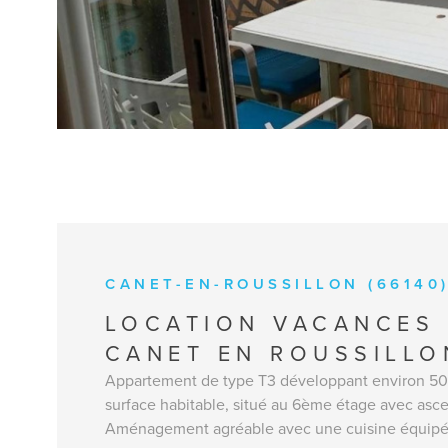
CANET-EN-ROUSSILLON (66140
LOCATION VACANCES
CANET EN ROUSSILLO
Appartement de type T3 développant environ 50
surface habitable, situé au 6ème étage avec asc
Aménagement agréable avec une cuisine équipée,