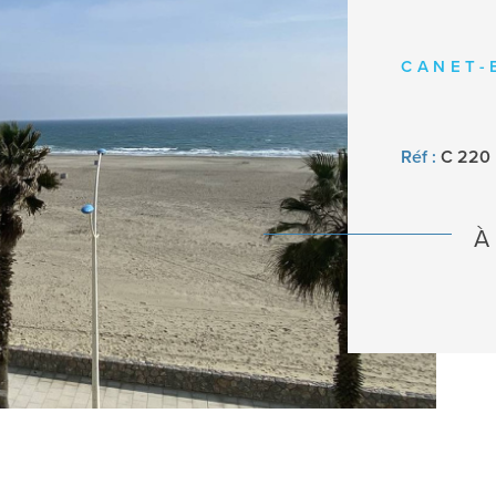
CANET-
Réf :
C 220
LE BIEN
À