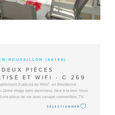
EN-ROUSSILLON (66140)
 DEUX PIÈCES
TISÉ ET WIFI - C 269
artement 2 pièces de 40m², en Résidence
u 2ème étage sans ascenseur, face à la mer. Vous
'une pièce de vie avec canapé convertible, TV,
atisation, accès à la terrasse avec salon de jardin
SÉLECTIONNER
r, la cuisine ouverte est équipée d'un lave-
laque induction, hotte, micro-onde, four, frigo et