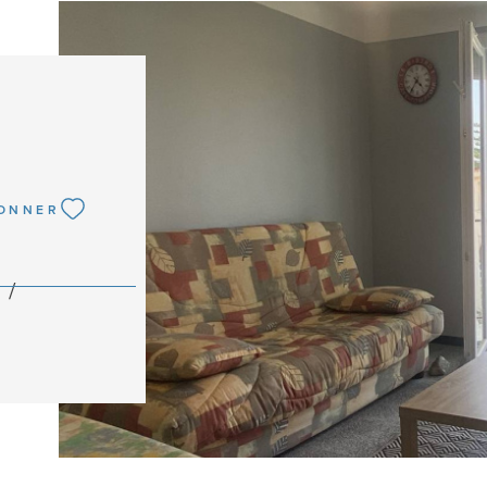
)
IONNER
VOIR L
 /