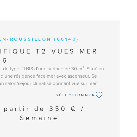
EN-ROUSSILLON (66140)
IFIQUE T2 VUES MER
76
 de type T1 BIS d’une surface de 30 m². Situé au
d’une résidence face mer avec ascenseur. Se
n salon/séjour climatisé donnant vue sur mer
 ouverte et équipée (plaques de cuisson, hotte,
SÉLECTIONNER
congélateur, lave-vaisselle, micro-ondes). Séjour
 convertible, TV et table basse donnant accès à
 partir de
350 € /
avec vue sur la mer. Une chambre avec lit en 140,
Semaine
nderie et climatisation. Une salle d’eau avec
asque + miroir, WC. Equipée pour 3 personnes