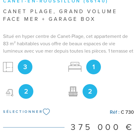
CANET-EN-ROUSSILLON (66140)
CANET PLAGE, GRAND VOLUME
FACE MER + GARAGE BOX
Situé en hyper centre de Canet-Plage, cet appartement de
83 m² habitables vous offre de beaux espaces de vie
lumineux avec vue mer depuis toutes les pièces. 1 terrasse et
2 balcons, 1 suite parentale avec dressing et salle d'eau
3
1
privative, 1 second salon ou chambre avec salle d'eau
secondaire. Garage box en sous-sol inclus !
2
2
Réf :
C 730
SÉLECTIONNER
375 000 €