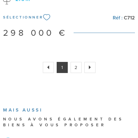
réversible. Ne manquez pas cette opportunité. Une remise
au gout du jour s'impose ! Pour plus d'information et pour
organiser une visite, contactez moi rapidement, Marc au
Réf :
C712
SÉLECTIONNER
0610893430
298 000 €
1
2
MAIS AUSSI
NOUS AVONS ÉGALEMENT DES
BIENS À VOUS PROPOSER