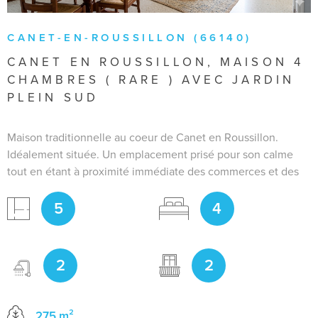
CANET-EN-ROUSSILLON (66140)
CANET EN ROUSSILLON, MAISON 4
CHAMBRES ( RARE ) AVEC JARDIN
PLEIN SUD
Maison traditionnelle au coeur de Canet en Roussillon.
Idéalement située. Un emplacement prisé pour son calme
tout en étant à proximité immédiate des commerces et des
commodités à pieds. Parfaite pour une famille cherchant
5
4
confort et praticité. Agencement fonctionnel et lumineux
avec ses 4 belles chambres garantissant un espace de vie
confortable avec 133 m² habitables. le terrain de 275 m² expo
sud , est un atout rare dans le secteur, mais offrant un
2
2
extérieur suffisant pour profiter des belles journées et à
quelques minutes des plages. Vous pourrez améliorer les
performances énergétiques en installant une climatisation
275 m²