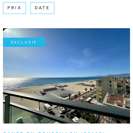
SURFACE
PRIX
DATE
Pièces
PIÈCES
RÉFÉRENCE
EXCLUSIF
CRITÈRES SUPPLÉMENTAIRES
Piscine
Parking
Terrasse
VOIR LE BIEN
RECHERCHER