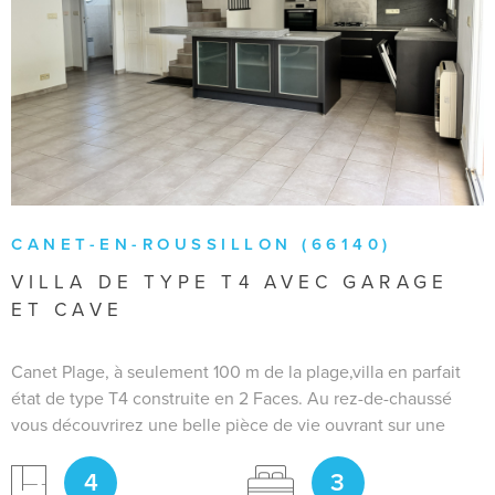
VOIR LE BIEN
CANET-EN-ROUSSILLON (66140)
VILLA DE TYPE T4 AVEC GARAGE
ET CAVE
Canet Plage, à seulement 100 m de la plage,villa en parfait
état de type T4 construite en 2 Faces. Au rez-de-chaussé
vous découvrirez une belle pièce de vie ouvrant sur une
spacieuse terrasse aménagée avec une pergola
4
3
bioclimatique, une cuisine aménagfée et ouverte sur le