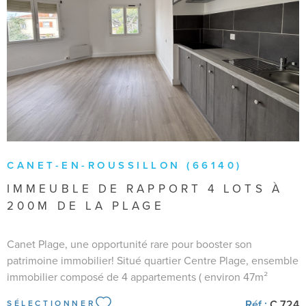
VOIR LE BIEN
CANET-EN-ROUSSILLON (66140)
IMMEUBLE DE RAPPORT 4 LOTS À
200M DE LA PLAGE
Canet Plage, une opportunité rare pour booster son
patrimoine immobilier! Situé quartier Centre Plage, ensemble
immobilier composé de 4 appartements ( environ 47m²
chacun) Actuellement 3 appartements loués (Baux nus de 3
Réf :
C 724
SÉLECTIONNER