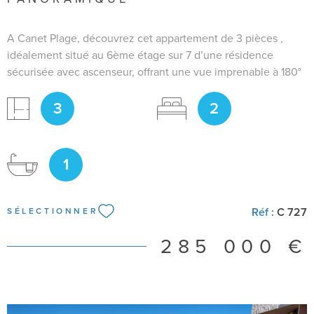
A Canet Plage, découvrez cet appartement de 3 pièces ,
idéalement situé au 6ème étage sur 7 d’une résidence
sécurisée avec ascenseur, offrant une vue imprenable à 180°
sur la mer. Il se compose d'un salon séjour ouvrant sur la
3
2
terrasse, une cuisine ouverte avec nombreux rangements,
une chambre bénéficiant d'un accès direct sur la terrasse et
de la vue mer, une cabine equipé de deux lits superposés ,
une salle de bain avec WC. Climatisation réversible récente,
1
double vitrage, volets roulants, store banne. Pour plus de
renseignements merci de me contacter Bianca RAIA 06 50
29 95 93
Réf :
C 727
SÉLECTIONNER
285 000 €