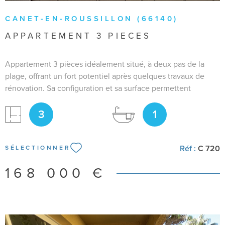
CANET-EN-ROUSSILLON (66140)
APPARTEMENT 3 PIECES
Appartement 3 pièces idéalement situé, à deux pas de la
plage, offrant un fort potentiel après quelques travaux de
rénovation. Sa configuration et sa surface permettent
d’envisager de nombreux projets : résidence secondaire au
3
1
bord de l’eau / Investissement locatif rentable /Installation
pour activité libérale. Pour plus de rensignements, je reste
disponible Bianca RAIA 06 50 29 95 93
Réf :
C 720
SÉLECTIONNER
168 000 €