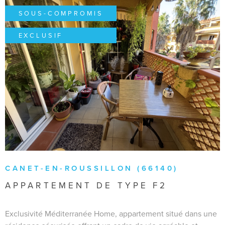
SOUS-COMPROMIS
EXCLUSIF
VOIR LE BIEN
CANET-EN-ROUSSILLON (66140)
APPARTEMENT DE TYPE F2
Exclusivité Méditerranée Home, appartement situé dans une