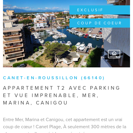
EXCLUSIF
COUP DE COEUR
VOIR LE BIEN
CANET-EN-ROUSSILLON (66140)
APPARTEMENT T2 AVEC PARKING
ET VUE IMPRENABLE, MER,
MARINA, CANIGOU
Entre Mer, Marina et Canigou, cet appartement est un vrai
coup de cœur ! Canet Plage, À seulement 300 mètres de la