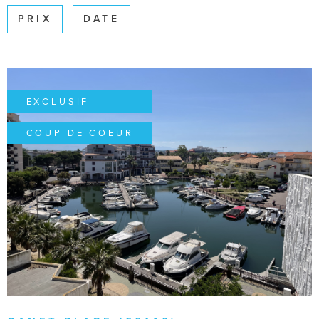
SURFACE
PRIX
DATE
Pièces
PIÈCES
RÉFÉRENCE
EXCLUSIF
COUP DE COEUR
CRITÈRES SUPPLÉMENTAIRES
Piscine
Parking
Terrasse
VOIR LE BIEN
RECHERCHER