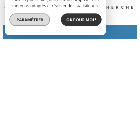
contenus adaptés et réaliser des statistiques !
CONFIEZ-NOUS VOTRE RECHERCHE
PARAMÉTRER
OK POUR MOI !
EN SAVOIR +
SE CONNECTER
ESPACE PROPRIÉTAIRE
ADHÉRENTS