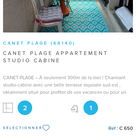
CANET PLAGE (66140)
CANET PLAGE APPARTEMENT
STUDIO CABINE
CANET-PLAGE – À seulement 300m de la mer ! Charmant
studio-cabine avec une belle terrasse exposée sud-est ,
idéalement situé pour profiter de vos vacances ou pour un
investissement locatif. Il se compose de : une entrée avec
2
1
placard de rangement, une pièce de vie lumineuse avec
cuisine équipée, une cabine avec lits superposés, une salle
d’eau avec WC. Capacité : 4 couchages . Un pied-à-terre
Réf :
C 650
parfait en résidence secondaire ou pour la location
SÉLECTIONNER
saisonnière ! Contactez Bianca RAIA au 06.50.29.95.93 pour