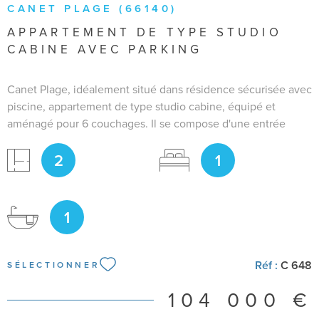
CANET PLAGE (66140)
APPARTEMENT DE TYPE STUDIO
CABINE AVEC PARKING
Canet Plage, idéalement situé dans résidence sécurisée avec
piscine, appartement de type studio cabine, équipé et
aménagé pour 6 couchages. Il se compose d'une entrée
cabine avec deux lits superposés, un séjour avec cuisine
2
1
ouverte équipé et aménagée, une cabine équipé d'un lit
deux personnes. Une belle terrasse pour profiter des repas
l'extérieur. Une place de parking vient compléter ce bien.
Appartement vendu meublé et équipé. Idéal en résidence
1
econdaire ou investissement locatif. Pour plus de
renseignements vous pouvez me contacter Bianca RAIA
06.50.29.95.93
Réf :
C 648
SÉLECTIONNER
104 000 €