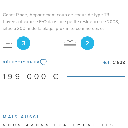
Canet Plage, Appartement coup de coeur, de type T3
traversant exposé E/O dans une petite résidence de 2008,
situé à 300 m de la plage, proximité commerces et
commodités. Il est composé d'une entrée avec placard de
3
2
rangement, un salon/séjour très lumineux avec accès
terrasse, cuisine ouverte, équipée et aménagée. Le coin nuit
se compose de deux chambres chacune avec avec placard,
Réf :
C 638
une salle d'eau, un WC indépendant. Double vitrage, volets
SÉLECTIONNER
roulants électriques. Climatisation réversible. Appartement
199 000 €
avec beaucoup de charme et très bien agencé en parfait
état. Pour plus de renseignements et pour organiser une
visite merci de me contacter Bianca RAIA 06.50.29.95.93
MAIS AUSSI
NOUS AVONS ÉGALEMENT DES