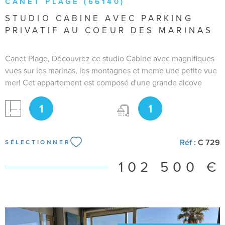
CANET PLAGE (66140)
STUDIO CABINE AVEC PARKING
PRIVATIF AU COEUR DES MARINAS
Canet Plage, Découvrez ce studio Cabine avec magnifiques
vues sur les marinas, les montagnes et meme une petite vue
mer! Cet appartement est composé d'une grande alcove
avec lit pont, un wc indépendant, une salle d'eau, un
1
1
salon/séjour avec coin cuisine équipée et aménagée. Une
terrasse et un parking privatif au pied de la résidence. vendu
meublé et équipé, prêt à en profiter. Copropriété avec syndic
Réf :
C 729
bénévole.
SÉLECTIONNER
102 500 €