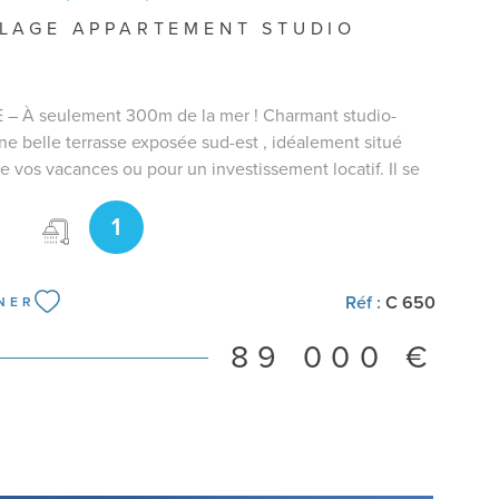
LAGE APPARTEMENT STUDIO
– À seulement 300m de la mer ! Charmant studio-
ne belle terrasse exposée sud-est , idéalement situé
de vos vacances ou pour un investissement locatif. Il se
une entrée avec placard de rangement, une pièce de
1
 avec cuisine équipée, une cabine avec lits superposés,
au avec WC. Capacité : 4 couchages . Un pied-à-terre
idence secondaire ou pour la location saisonnière !
nca RAIA au 06.50.29.95.93 pour plus de
Réf :
C 650
NER
s ou organiser une visite.
89 000 €