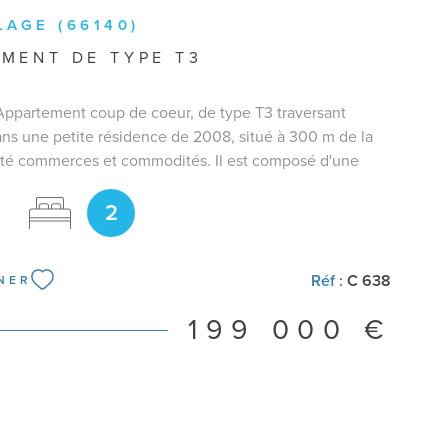
LAGE (66140)
MENT DE TYPE T3
Appartement coup de coeur, de type T3 traversant
ns une petite résidence de 2008, situé à 300 m de la
ité commerces et commodités. Il est composé d'une
lacard de rangement, un salon/séjour très lumineux
2
rrasse, cuisine ouverte, équipée et aménagée. Le coin
se de deux chambres chacune avec avec placard, une
n WC indépendant. Double vitrage, volets roulants
Climatisation réversible. Appartement avec beaucoup de
Réf :
C 638
NER
 bien agencé en parfait état. Pour plus de
199 000 €
s et pour organiser une visite merci de me contacter
06.50.29.95.93