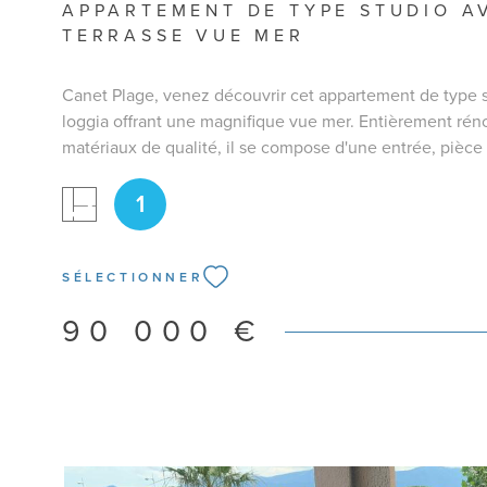
APPARTEMENT DE TYPE STUDIO A
TERRASSE VUE MER
Canet Plage, venez découvrir cet appartement de type 
loggia offrant une magnifique vue mer. Entièrement ré
matériaux de qualité, il se compose d'une entrée, pièce
ouverte sur loggia de 8m², coin cuisine, salle d'eau ave
1
ravalement a été fait il y a moins d'un an. La résidence 
d'un ascenseur et un local à vélo. Coup de cœur assuré!
résidence secondaire ou investissement locatif. Pour pl
renseignements ou pour organiser une visite merci de 
SÉLECTIONNER
Bianca RAIA 06 50 29 95 93
90 000 €