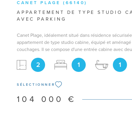
CANET PLAGE (66140)
APPARTEMENT DE TYPE STUDIO C
AVEC PARKING
Canet Plage, idéalement situé dans résidence sécurisée
appartement de type studio cabine, équipé et aménagé
couchages. Il se compose d'une entrée cabine avec deux
superposés, un séjour avec cuisine ouverte équipé et 
2
1
1
cabine équipé d'un lit deux personnes. Une belle terras
profiter des repas l'extérieur. Une place de parking vien
bien. Appartement vendu meublé et équipé. Idéal en r
econdaire ou investissement locatif. Pour plus de rens
SÉLECTIONNER
vous pouvez me contacter Bianca RAIA 06.50.29.95.93
104 000 €