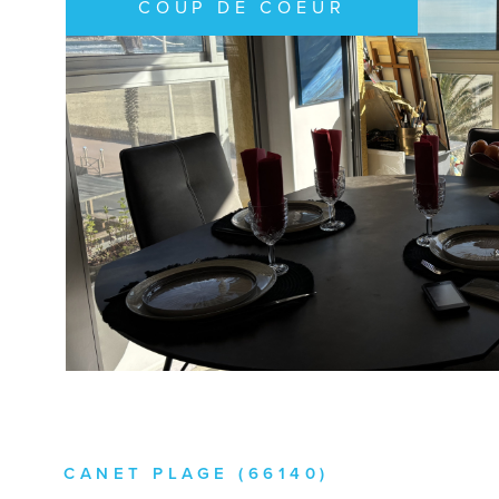
COUP DE COEUR
VOIR LE B
CANET PLAGE (66140)