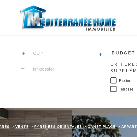
VILLE
Budget
BUDGET
RÉFÉRENCE
CRITÈRE
SUPPLÉM
Piscine
Terrasse
ARÈS
VENTE
PYRENEES ORIENTALES
CANET PLAGE
APPAR