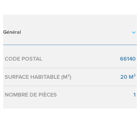
Général
Caractérisque
Valeurs
CODE POSTAL
66140
SURFACE HABITABLE (M²)
20 M²
NOMBRE DE PIÈCES
1