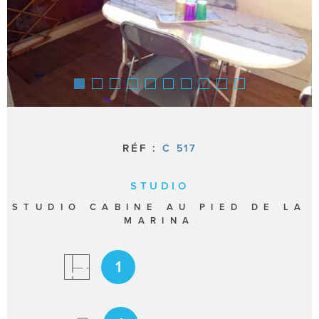
SURFACE
Pièces
PIÈCES
RÉFÉRENCE
CRITÈRES SUPPLÉMENTAIRES
RÉF :
C 517
Piscine
Parking
Terrasse
STUDIO
STUDIO CABINE AU PIED DE LA
RECHERCHER
MARINA
1