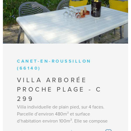
pour 8 personnes. Animaux acceptés. Non-
fumeur. Linge de maison et draps non fournis.
Le ménage n'est pas inclus.
CANET-EN-ROUSSILLON
(66140)
VILLA ARBORÉE
PROCHE PLAGE - C
299
Villa individuelle de plain pied, sur 4 faces.
Parcelle d’environ 480m² et surface
d’habitation environ 100m². Elle se compose
d’un séjour climatisé avec TV et accès à la