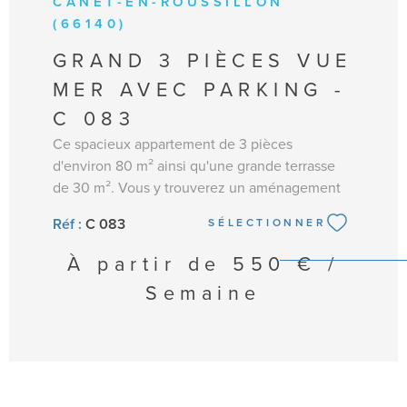
CANET-EN-ROUSSILLON
(66140)
GRAND 3 PIÈCES VUE
MER AVEC PARKING -
C 083
Ce spacieux appartement de 3 pièces
d'environ 80 m² ainsi qu'une grande terrasse
de 30 m². Vous y trouverez un aménagement
agréable et confortable avec un grand
Réf :
C 083
SÉLECTIONNER
séjour/salle à manger avec canapé/lit et TV,
une cuisine ouverte et équipée d'une plaque
À partir de
550 € /
vitrocéramique, four électrique,
Semaine
frigo/congélateur, micro-onde, lave-vaisselle,
machine à laver et nécessaire de vaisselle. Une
chambre avec lit en 140 et une seconde
chambre avec deux lits en 90 convertibles en
lit de 180, une belle salle d'eau et WC
indépendants. Double exposition avec