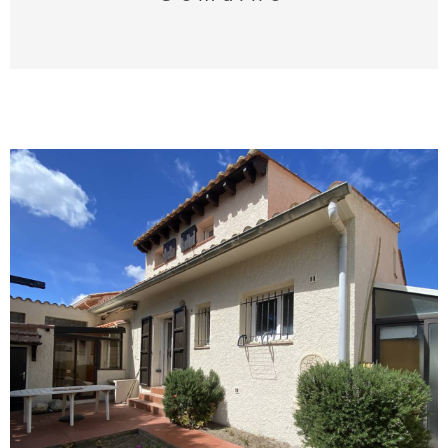
chambre avec lit en 140 et une cabine avec 2
lits en 90 superposés. Salle d'eau avec douche
et WC. La spacieuse terrasse de 10m² est
exposée Ouest et saura vous combler en vue
reposante riche en couleurs! Équipé pour 4
personnes. Parking privé et numéroté sur parc
sécurisé. Linge de maison et draps non fournis.
Le ménage n'est pas inclus. ANIMAUX ADMIS
VOIR LE BIEN