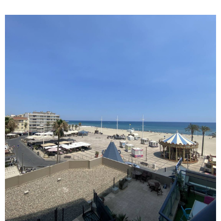
magnifiques vues sur le Port et la Méditerranée.
Cet appartement est celui à ne pas rater pour
passer de bonnes vacances! Magnifiques vues.
Parking en garage commun. Face à l'aquarium
Oniria et la grande roue. Équipé pour 4 à 6
personnes. ANIMAUX NON ADMIS Linge de
maison et draps non fournis. Ménage de fin de
séjour non inclus, prestation en 520 €/semaine
- JUIN = 580 € /semaine JUILLET DU 25/06 AU
11/07 = 650 €/semaine / DU 11/07 AU 25/07
VOIR LE BIEN
=800 € /semaine TRES HAUTE SAISON DU
25/07 AU 15/08 = 930 €/semaine DU 15/08 AU
22/08 = 800 €/semaine / DU 22/08 AU 29/08
=650 €/semaine SEPTEMBRE = 580 €
/semaine / A PARTIR DU MOIS OCTOBRE =
520 €/semaine.