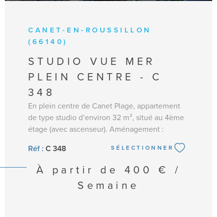
CANET-EN-ROUSSILLON
(66140)
STUDIO VUE MER
PLEIN CENTRE - C
348
En plein centre de Canet Plage, appartement
de type studio d’environ 32 m², situé au 4ème
étage (avec ascenseur). Aménagement :
cuisine ouverte et équipée : frigo TOP, micro-
Réf :
C 348
SÉLECTIONNER
ondes, plaques de cuisson, cafetière Senseo,
nécessaire de vaisselle. Espace séjour avec
À partir de
400 € /
canapé clic-clac, table et chaises et TV. Un coin
Semaine
nuit avec lit double. Une salle de bains avec
baignoire et lave-linge. WC séparés. Une
terrasse vue latérale sur la mer et sur la place