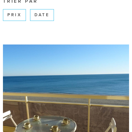
TRIER PAR
SURFACE
PRIX
DATE
Pièces
PIÈCES
RÉFÉRENCE
CRITÈRES SUPPLÉMENTAIRES
Piscine
Parking
Terrasse
RECHERCHER
VOIR LE BIEN