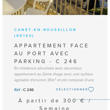
CANET-EN-ROUSSILLON
(66140)
APPARTEMENT FACE
AU PORT AVEC
PARKING - C 246
En résidence sécurisée avec ascenseur,
appartement au 2ème étage avec une surface
agréable d'environ 35m² et est composé d'une
entrée, une pièce principale (lit gigogne, TV)
Réf :
C 246
SÉLECTIONNER
avec coin cuisine équipée : frigo/congélateur,
mini four, micro-ondes, plaques électrique 2
À partir de
300 € /
feux, nécessaire vaisselle et lave-linge. Accès à
Semaine
la terrasse par le séjour et la chambre. Une