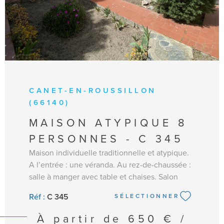
CANET-EN-ROUSSILLON
(66140)
MAISON ATYPIQUE 8
PERSONNES - C 345
Maison individuelle traditionnelle et atypique.
A l’entrée : une véranda. Au rez-de-chaussée :
salle à manger avec table et chaises. Salon
avec TV, canapé clic-clac. Cuisine semi
Réf :
C 345
SÉLECTIONNER
séparée et équipée : frigo/congélateur, micro-
ondes, four, plaques de cuisson à gaz, lave-
À partir de
650 € /