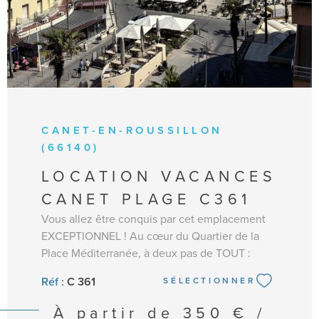
CANET-EN-ROUSSILLON
(66140)
LOCATION VACANCES
CANET PLAGE C361
Vous allez être conquis par cet emplacement
EXCEPTIONNEL ! Au cœur du Quartier de la
Place Méditerranée, à deux pas de TOUT :
Commerces, animations, marchés. A 100 m de
Réf :
C 361
SÉLECTIONNER
la Place Méditerranée et à 130m du sable.
Parking souterrain privé, ascenseur, résidence
À partir de
350 € /