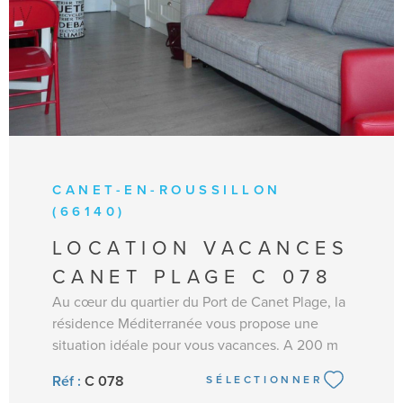
AU 25/07 = 700 € /semaine TRES HAUTE
SAISON DU 25/07 AU 15/08 = 7790 €/semaine
DU 15/08 AU 22/08 = 700 €/semaine / DU
22/08 AU 29/08 = 580 €/semaine SEPTEMBRE
= 450 € /semaine / A PARTIR DU MOIS
OCTOBRE = 350 €/semaine
CANET-EN-ROUSSILLON
(66140)
LOCATION VACANCES
CANET PLAGE C 078
Au cœur du quartier du Port de Canet Plage, la
résidence Méditerranée vous propose une
situation idéale pour vous vacances. A 200 m
de la plage et à proximité des commerces, vous
Réf :
C 078
SÉLECTIONNER
serez séduits par cet emplacement de choix.