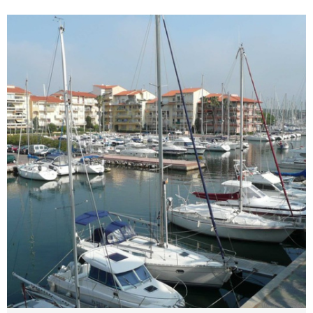
un lit en 140 (couchage 2 personnes) et
armoire. Salle de bain (baignoire) et sèche-
serviette/ WC séparés. Terrasse Vue Mer pourra
vous accueillir afin de profiter des belles
couleurs que vous offrira la plage au lever
comme au coucher du soleil. Les PLUS :
Situation, Terrasse, Vue MER. Linge de maison
et draps non fournis. Ménage de fin de séjour
non inclus, prestation en supplément). Equipé
pour 4 personnes. AVANT JUIN = 350 € /
VOIR LE BIEN
semaine / MOIS DE JUIN = 400 € /semaine
JUILLET DU 27/06 AU 11/07 = 450 €/semaine /
DU 11/07 AU 25/07 = 500 € /semaine TRES
HAUTE SAISON DU 25/07 AU 15/08 = 620
€/semaine DU 15/08 AU 22/08 = 500
€/semaine / DU 22/08 AU 29/08= 450
€/semaine SEPTEMBRE = 400 € /semaine / A
PARTIR DU MOIS OCTOBRE = 350 €/semaine.