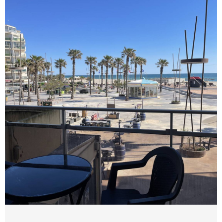
(couchage 2 personnes), TV, un coin cuisine
tout équipé (plaques de cuisson, four, micro-
onde, frigo congélateur, lave-linge, lave-
vaisselle). Accès Terrasse FACE MER équipée
pour vos repas. Les plus : Climatisation,
terrasse vue Mer et Parking. Equipé pour 4/6
personnes (4 adultes max).Linge de maison et
draps non fournis. Ménage de fin de séjour non
inclus, prestation en supplément). AVANTJUIN
VOIR LE BIEN
=350 €/semaine - JUIN = 500 € /semaine
JUILLET DU 25/06 AU 11/07 = 620 €/semaine /
DU 11/07 AU 25/07 = 720 € /semaine TRES
HAUTE SAISON DU 25/07 AU 15/08 = 800
€/semaine DU 15/08 AU 22/08 = 720
€/semaine / DU 22/08 AU 29/08 =620
€/semaine SEPTEMBRE = 500 € /semaine / A
PARTIR DU MOIS OCTOBRE = 350 €/semaine