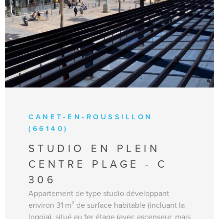
JUIN = 420 € /semaine JUILLET DU 25/06 AU
11/07 = 460 €/semaine / DU 11/07 AU 25/07 =
575 € /semaine TRES HAUTE SAISON DU
25/07 AU 15/08 = 640 €/semaine DU 15/08 AU
22/08 = 575 €/semaine / DU 22/08 AU 29/08
=460 €/semaine SEPTEMBRE = 420 €
/semaine / A PARTIR DU MOIS OCTOBRE =
350 €/semaine.
CANET-EN-ROUSSILLON
(66140)
STUDIO EN PLEIN
CENTRE PLAGE - C
306
Appartement de type studio développant
environ 31 m² de surface habitable (incluant la
loggia), situé au 1er étage (avec ascenseur, mais