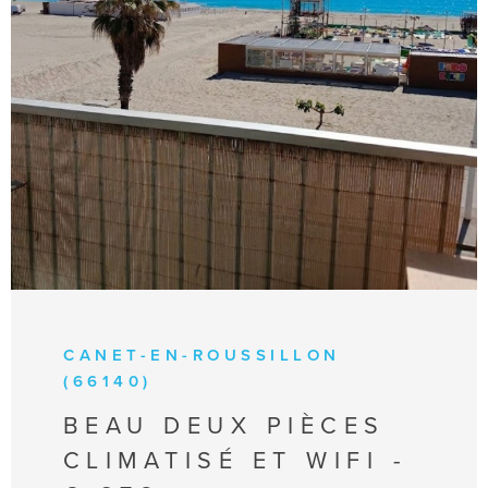
700 € /semaine TRES HAUTE SAISON DU
25/07 AU 15/08 = 820 €/semaine DU 15/08 AU
22/08 = 700 €/semaine / DU 22/08 AU 29/08
VOIR LE BIEN
=600 €/semaine SEPTEMBRE = 520 €
/semaine / A PARTIR DU MOIS OCTOBRE =
400 €/semaine
CANET-EN-ROUSSILLON
(66140)
BEAU DEUX PIÈCES
CLIMATISÉ ET WIFI -