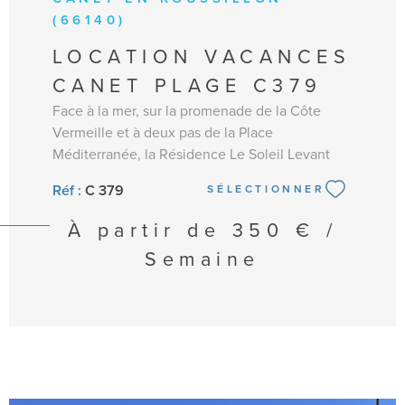
(66140)
LOCATION VACANCES
CANET PLAGE C379
Face à la mer, sur la promenade de la Côte
Vermeille et à deux pas de la Place
Méditerranée, la Résidence Le Soleil Levant
vous séduira par ses nombreux atouts : accès
Réf :
C 379
SÉLECTIONNER
direct à la plage, parking privé, ascenseur,
proximité des commerces et animations. Au 1er
À partir de
350 € /
étage, Appartement de type deux pièces,
Semaine
traversant d’environ 33 m2, aménagement
agréable : Entrée, une Chambre avec un lit en
140 (couchage 2 personnes) donnant sur loggia
coin nuit climatisé avec lits superposés
(couchage enfants). Une salle de bain
(baignoire), WC séparés. Un séjour
(climatisation) avec un canapé clic clac