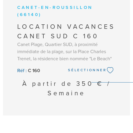
CANET-EN-ROUSSILLON
(66140)
LOCATION VACANCES
CANET SUD C 160
Canet Plage, Quartier SUD, à proximité
immédiate de la plage, sur la Place Charles
Trenet, la résidence bien nommée "Le Beach"
va vous séduire par son emplacement de choix.
Réf :
C 160
SÉLECTIONNER
Ascenseur, proche commerces et animations.
Au 1er étage (ascenseur), appartement T2
À partir de
350 € /
(25m²), à 20 mètres de la plage de sable fin.
Semaine
Aménagement agréable: séjour/salle à manger
donnant accès à la terrasse, avec un canapé BZ
(couchage 2 personnes) ,TV. Coin cuisine
équipé (plaque de cuisson, frigo congélateur,
micro-ondes, mini four, lave linge et nécessaire
de vaisselle) et coin repas. Petite chambre avec