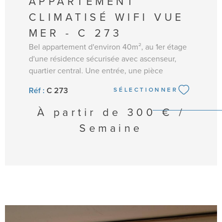
APPARTEMENT
CLIMATISÉ WIFI VUE
MER - C 273
Bel appartement d'environ 40m², au 1er étage
d'une résidence sécurisée avec ascenseur,
quartier central. Une entrée, une pièce
principale équipée d'une TV et d'un clic-clac
Réf :
C 273
SÉLECTIONNER
avec accès à la terrasse face à la mer. Cuisine
séparée : frigo/top, four, micro-ondes, plaques
À partir de
300 € /
de cuisson, cafetière, nécessaire de vaisselle.
Semaine
Une chambre avec 2 lits en 90 et placard. Salle
de bain (baignoire). WC séparés. Appartement
climatisé et avec WIFI. Équipé pour 4
personnes. Linge de maison et draps non
fournis. Le ménage n'est pas inclus. ANIMAUX
ADMIS