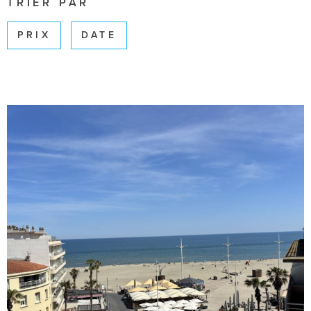
TRIER PAR
SURFACE
PRIX
DATE
Pièces
PIÈCES
RÉFÉRENCE
CRITÈRES SUPPLÉMENTAIRES
Piscine
Parking
Terrasse
RECHERCHER
VOIR LE BIEN