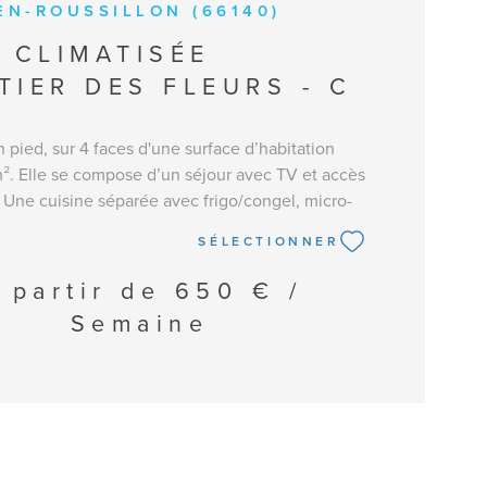
EN-ROUSSILLON (66140)
A CLIMATISÉE
TIER DES FLEURS - C
in pied, sur 4 faces d'une surface d’habitation
². Elle se compose d’un séjour avec TV et accès
r. Une cuisine séparée avec frigo/congel, micro-
plaque de cuisson et lave-vaisselle, nécessaire
SÉLECTIONNER
ne buanderie avec lave-linge et 2 frigos. Une
c canapé convertible type BZ et deux chambres
 partir de
650 € /
oubles en 140. Une salle d’eau avec douche. WC
Semaine
son climatisée. Jardin sur 4 faces avec
salon de jardin. Équipée pour 6 personnes.
t jusqu’à 2 voitures sur la parcelle. Linge de
aps non fournis. Le ménage n'est pas inclus.