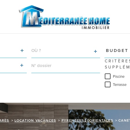
VILLE
Budget
BUDGET
RÉFÉRENCE
CRITÈRE
SUPPLÉM
Piscine
Terrasse
ARÈS
LOCATION VACANCES
PYRENEES%20ORIENTALES
CANE