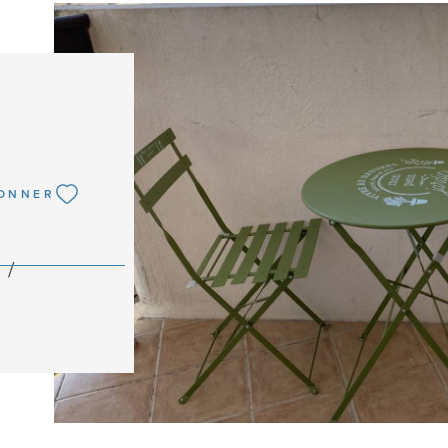
)
IONNER
VOIR L
 /