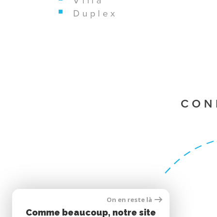
duplex
CON
SE CONNECTER
On en reste là
Comme beaucoup, notre site