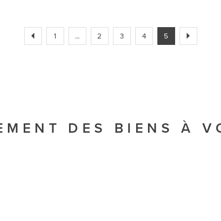
1
...
2
3
4
5
EMENT DES BIENS À 