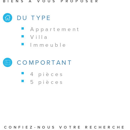
BIENS À VOUS PROPOSER
balnéaire et prestations modernes. Coup de cœur assuré !
Une visite s'impose avec votre conseiller Marc au
DU TYPE
0610893430
appartement
villa
immeuble
COMPORTANT
4 pièces
5 pièces
CONFIEZ-NOUS VOTRE RECHERCHE