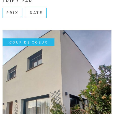
TRIER PAR
SURFACE
PRIX
DATE
Pièces
PIÈCES
RÉFÉRENCE
COUP DE COEUR
CRITÈRES SUPPLÉMENTAIRES
Piscine
Parking
Terrasse
RECHERCHER
VOIR LE BIEN